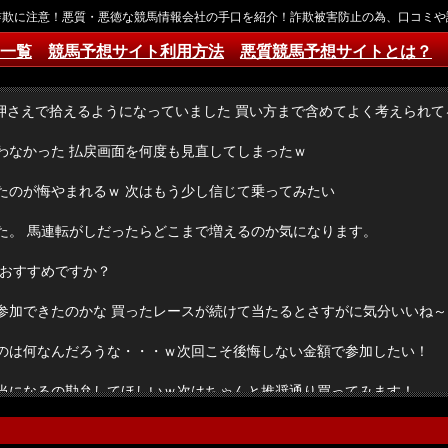
詐欺に注意！悪質・悪徳な競馬情報会社の手口を紹介！詐欺被害防止の為、口コミや
一覧
競馬予想サイト利用方法
悪質競馬予想サイトとは？
押さえで拾えるようになっていました 買い方まで含めてよく考えられて
わなかった 払戻画面を何度も見直してしまったｗ
たのが悔やまれるｗ 次はもう少し信じて乗ってみたい
た。 馬連転がしだったらどこまで増えるのか気になります。
がおすすめですか？
参加できたのかな 買ったレースが続けて当たるとさすがに気分いいね～
のは何なんだろうな・・・ｗ次回こそ後悔しない金額で参加したい！
当になるの勘弁してほしいｗ次はちゃんと推奨通り買ってみます！
出た。しばらくギャンブル自体から離れてたけど、また毎週チェックし