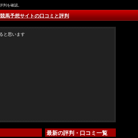
評判を確認。
競馬予想サイトの口コミと評判
ると思います
最新の評判・口コミ一覧
てみようかな？