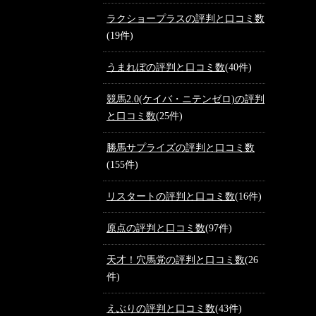
使えて当たるって最高すぎる！
ラクショープラスの評判と口コミ数
(19件)
いと思うし戻せる情報力があるのは安心材料じゃないかな
じゃ満足できない人にとっても良いサイトになりそう。
うまれぼの評判と口コミ数
(40件)
のサービスの強みだと思う。押しつけがましくない。
競馬2.0(ケイバ・ニテンゼロ)の評判
と口コミ数
(25件)
っと的中続いてるし、一回帯でてるし
勝馬サプライズの評判と口コミ数
(155件)
安心感が増したし、結果にも繋がってるんじゃないかな。
リスタートの評判と口コミ数
(16件)
ました 最初の数回は外したけどそこから3回連続的中で
原点の評判と口コミ数
(97件)
ど、今月はやや苦戦気味？運の要素も絡むけど、軸になる馬
天才！穴馬党の評判と口コミ数
(26
件)
けど、最近はここ一択で十分！
えぶりの評判と口コミ数
(43件)