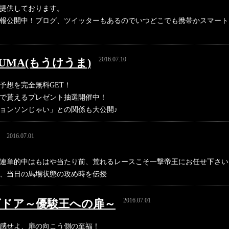
提供しております。
参考にしながらなんとか参加できてるって感じ 多分自分では絶対選べ
報公開中！ブログ、ツイッターもあるのでいつどこでも携帯かスマート
料にも参加してみたくなって、自分のペースで始めました 大体どんな
2016.07.10
UMA(もうけうま)
ましたが、想像以上の結果になりました 価格だけ見ると少し迷いまし
予想を完全無料GET！
した！ 買い目が整理できるので自分にはかなり合ってると思います！
で貰えるプレゼント抽選開催中！
けでは決まらない競馬の勝てる強さ、面白さを改めて感じてる
ョンソンじゃい」との関係も大公開♪
ますが、地方競馬はかなり相性がいいですね 競馬初心者にも向いている
2016.07.01
に参加していましたが、一度の失敗で収支が大きく崩れることが何度も
3連単的中はもはや当たり前、荒れるレースこそ一撃帝王にお任せ下さい
、当日の馬場状態の攻め時を伝授
連複のボックスを買ってます 手軽さが良いです
より、買うレースを絞るようになってから収支の流れが見えやすくなり
2016.07.01
ズドア～優駿王への扉～
感せよ、扉の向こう側の至福！