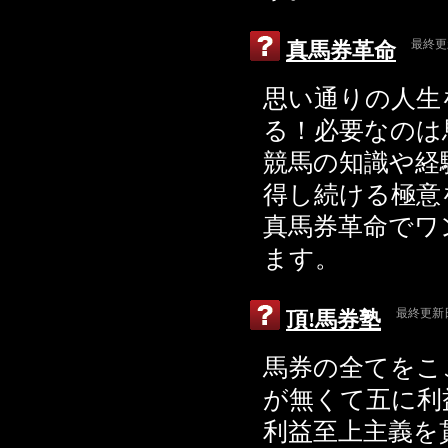
2026/02/24
原点
最初は勝てない期間もあったがプラン選びを変えて
最終更新
真馬券革命
2026/02/24
ONE(ワン)
昔は予想屋を転々として稼げない日々だったけ
金を使える実感が持てました
思い通りの人生を
2026/02/19
万馬券EXPO(エキスポ)
軸馬の選定は本当にうまい。絞っ
る！必要なのは
てみたい！
競馬の知識や経
2026/02/18
スーパーマンバケン
地方は読みにくいって先入観あった
得し続ける極意
2026/02/18
リスタート
初回割引で有料情報を購入。正直お試し感覚
真馬券革命でワ
ラスを積めるのが強い。 競馬投資って言葉も大げさじゃ
ます。
2026/02/13
縁-en-
ガチで勝ちに行く人向けって感じ オッズの歪みに
最終更新日：
頂!馬券塾
2026/02/12
横綱ダービー
高額配当で生活費一か月分まかなえました
2026/02/12
天才！穴馬党
無料情報で試してみたけど結果はトリガミ
馬券の全てをこ
ないだけでも情報の質は高めだと思う。
が無くて五に利
2026/02/10
diggin' KEIBA(ディギンケイバ)
無料予想、軽い気持ちで試
利益至上主義を
印象だけど、これが持続するなら本格的に使ってやってもいいかもｗ