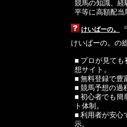
競馬の知識、経
2026/05/29
Divine(ディバイン)
いつもどの馬を評価してるかの根拠が
平等に高額配当
2026/05/29
ウマクイック(馬クイック)
中央で結果が出てから地方に
2026/05/27
クラフトマンズ
ワイドでその倍率って・・・レース選び
最
けいばーの。
2026/05/21
THE 裏モノ競馬
週末だけ集中して使うつもりだったのに
けいばーの。の
ました。
2026/05/04
ラクショープラス
サポートの返答も早めで助かる。有料
■ プロが見て
2026/04/30
日刊競馬9(ナイン)
昔からあるだけあって強い
想サイト。
2026/04/27
勝馬サプライズ
週末まで待たなくても平日から勝負でき
■ 無料登録で
■ 競馬予想の
2026/04/09
競馬2.0(ケイバ・ニテンゼロ)
血統を軸にした組み立ては
■ 初心者でも
2026/03/10
ジャックポット
無料の出目を眺めてたら狙い方のクセが
ト体制。
り面過ぎる よって★３かな
■ 利用者が安
2026/02/24
競馬サンシャイン
三連単1点で積み重ねて、 最後はしっ
示。