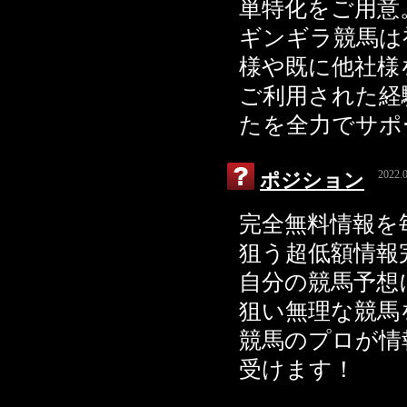
単特化をご用意
2026/01/13
ツカメル
競馬初心者でも数字が示す強さは直感で分かる
ギンギラ競馬は
2025/12/25
バツグン
一度大きく外した週があったけど、そのあとに
様や既に他社様
2025/11/21
シンケイバ
自分で考える時間を大事にしたいタイプなの
ご利用された経
たを全力でサポ
2025/11/06
馬争の頂(ばそうのいただき)
勝ちたいなら全部追え！っ
2025/10/30
暁(あかつき)
1か月前に登録したけど 今のとこいいサイ
2022.
ポジション
2025/10/30
最上式勝馬投票券
中央の期待はやっぱり重賞専任
完全無料情報を
2025/10/03
うまこみゅ
最近軸がしっかりしていて、妙味馬とのバラ
狙う超低額情報
2025/09/30
サラブレッド大学
予想の組み方が独特で最初は戸惑った
自分の競馬予想
一気に収支が回復しました 読み方がわかれば強いんだと思いま
狙い無理な競馬
2025/09/18
シン競馬スピリッツ
初級者には少し難しく感じる場面も
競馬のプロが情
の選定がやや不安定に感じました
受けます！
2025/09/08
競馬ジャンボ
地方の精度まで高いのは正直意外だったか