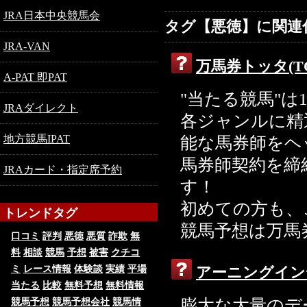
JRA日本中央競馬会
2026/08/05
万馬券マスターズ
剛三で８１万！文句なし！
タグ【悪徳】に関連
2026/08/05
うまサプリ
毎日無料情報が公開されるので、すっかり平
JRA-VAN
万馬券トッタ(TO
2026/08/05
うまトリ
会場ごとの特徴を見て予想してる感じがする 
A-PAT 即PAT
"当たる競馬"は
2026/08/05
超すごい競馬
初回限定の割引があったので参加してみた
JRAダイレクト
各ジャンルに精
2026/08/05
みどりの的中らんど
アナライザーが良い。ハイエンドより
地方競馬IPAT
能な馬券師をヘ
2026/08/05
CHECKMATE(チェックメイト)
気になって登録。数字が
馬券師契約を締
JRAカード・指定席予約
2026/08/05
勝馬サプライズウルトラ
平日はトワイライトエクスプレ
す！
たりですよ。
初めての方も、
トレンドタグ
2026/08/04
えーあいNEO(ネオ)
担当さんに勧められたプランに参加
競馬予想は万馬券
口コミ
評判
悪徳
悪質
詐欺
無
ます！ 競馬なので仕方ない部分はありますが、次回の結果を見て続
料
相談
競馬
予想
被害
クチコ
2026/08/04
ウマくる
担当さんの案内が丁寧 有料プランも安心して
ミ
レース情報
体験談
実績
平場
アーニングイン
当たる
比較
無料予想
無料情報
2026/08/04
サキガケ
地方競馬で予想参考にするようになってから自
膨大な大量のデ
競馬予想
競馬予想会社
競馬情