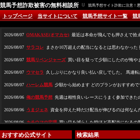
競馬予想詐欺被害の無料相談所
競馬予想サイト詐欺に注意！
トップページ
当サイトについて
競馬予想サイト一覧
競
2026/08/07
OMAKASE(オマカセ)
最近は本命が飛んでも押さえで拾
2026/08/07
サラコレ
まさか10万超えの配当になるとは思わなかった
2026/08/07
競馬リベンジャーズ
買い目を疑って少額にしたのが悔や
2026/08/07
ウマセラ
久しぶりにかなり良い払い戻しでした。 馬連
2026/08/07
ハーレム競馬
少額から始めます どのプランがおすすめで
2026/08/06
俺の競馬予想
先週は相性良いレースにうまく参加できた
2026/08/06
うまジェネ
資金を抑えた時だけ配当が伸びるのは何なん
2026/08/06
カチウマの定理
買い目を減らした時ほど高配当になるの
おすすめ公式サイト
検索結果
2026/08/06
栗東会議
競馬、久々の参加でしっかり結果が出た。しば