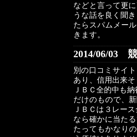
などと言って更に
うな話を良く聞き
たらスパムメール
きます。
2014/06/
別の口コミサイト
あり、信用出来そ
ＪＢＣ全的中も納
だけのもので、新
ＪＢＣは３レース
なら確かに当たる
たってもかなりの