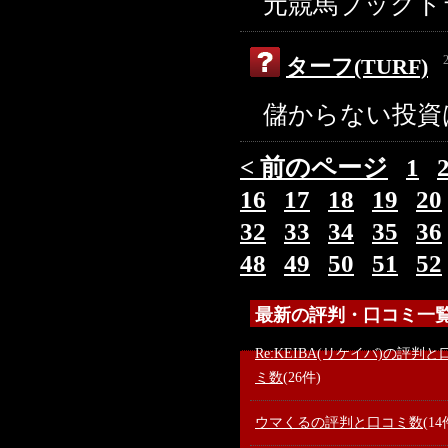
元競馬ブックト
ターフ(TURF)
儲からない投資
< 前のページ
1
16
17
18
19
20
32
33
34
35
36
48
49
50
51
52
最新の評判・口コミ一
Re:KEIBA(リケイバ)の評判と
ミ数
(26件)
ウマくるの評判と口コミ数
(14