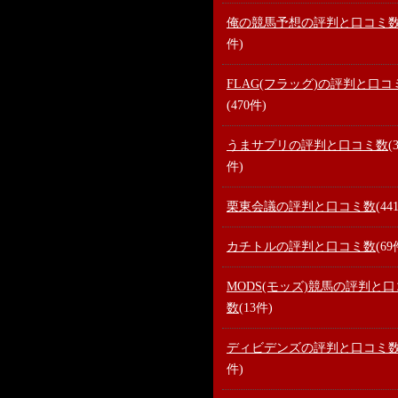
俺の競馬予想の評判と口コミ
件)
FLAG(フラッグ)の評判と口コ
(470件)
うまサプリの評判と口コミ数
(
件)
栗東会議の評判と口コミ数
(44
カチトルの評判と口コミ数
(69
MODS(モッズ)競馬の評判と
数
(13件)
ディビデンズの評判と口コミ
件)