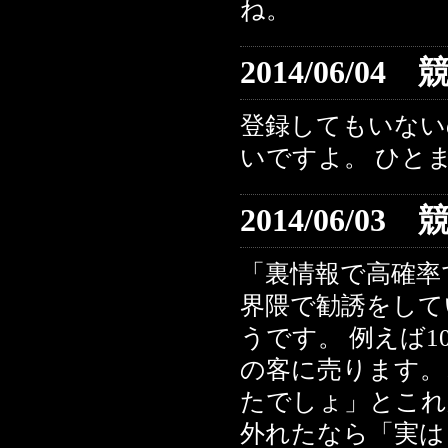
ね。
2014/06/
登録してもいない
いですよ。 ひと
2014/06/
「裏情報で高確率
界隈で勧誘をして
うです。 例えば1
の客に売ります。
たでしょ」とこれ
外れたなら「実は