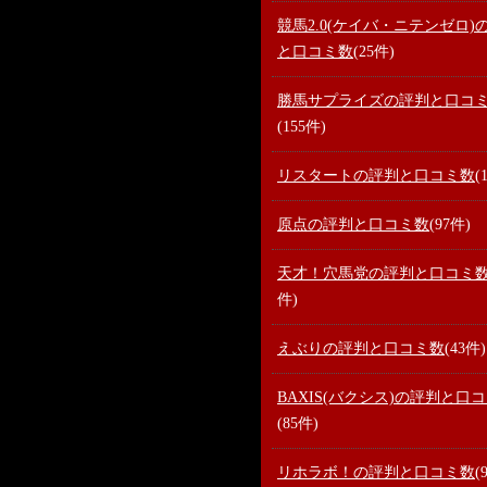
競馬2.0(ケイバ・ニテンゼロ)
と口コミ数
(25件)
勝馬サプライズの評判と口コ
(155件)
リスタートの評判と口コミ数
(
原点の評判と口コミ数
(97件)
天才！穴馬党の評判と口コミ
件)
えぶりの評判と口コミ数
(43件)
BAXIS(バクシス)の評判と口
(85件)
リホラボ！の評判と口コミ数
(