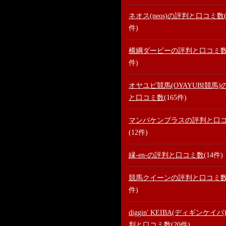
ネオス(neos)の評判と口コミ数
件)
横綱ダービーの評判と口コミ
件)
オヤユビ競馬(OYAYUBI競馬)
と口コミ数
(165件)
マンバケンプラスの評判と口
(12件)
縁-en-の評判と口コミ数
(14件)
競馬クイーンの評判と口コミ
件)
diggin' KEIBA(ディギンケイ
判と口コミ数
(20件)