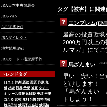
JRA日本中央競馬会
2026/08/05
CHECKMATE(チェックメイト)
気になって登録。数字が
タグ【被害】に関連
2026/08/05
勝馬サプライズウルトラ
平日はトワイライトエクスプレ
JRA-VAN
たりですよ。
エンブレム(EMB
A-PAT 即PAT
2026/08/04
えーあいNEO(ネオ)
担当さんに勧められたプランに参加
最高の投資環境を
ます！ 競馬なので仕方ない部分はありますが、次回の結果を見て続
JRAダイレクト
2000万円以
2026/08/04
ウマくる
担当さんの案内が丁寧 有料プランも安心して
地方競馬IPAT
ルマガ」にてご
2026/08/04
サキガケ
地方競馬で予想参考にするようになってから自
JRAカード・指定席予約
2014.0
馬ざんまい
2026/08/04
オールウイン
地方競馬は詳しくないから予想参考にしな
トレンドタグ
2026/08/03
Re:KEIBA(リケイバ)
結果を見ているうちに有料にも参加
早い！安い！当
います
口コミ
評判
悪徳
悪質
詐欺
無
どけします！
料
相談
競馬
予想
被害
クチコ
2026/08/03
勝馬総合センター
中価格帯のプランに参加しましたが、
「馬ざんまい」
ミ
レース情報
体験談
実績
平場
トしよう！
2026/08/03
ウマ☆ドラ
以前より競馬で迷うことが減りました！ 買
当たる
比較
無料予想
無料情報
競馬予想
競馬予想会社
競馬情