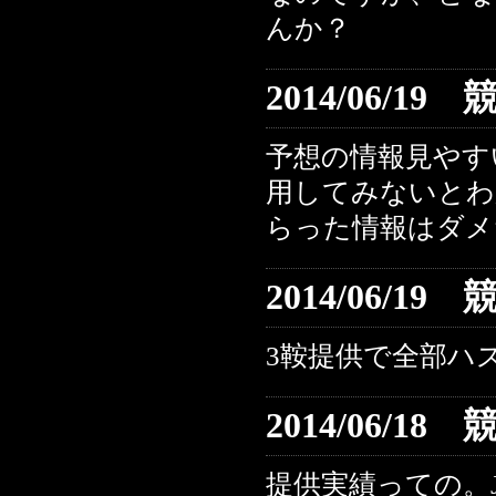
んか？
2026/02/24
競馬サンシャイン
三連単1点で積み重ねて、 最後はしっ
2014/06/
2026/02/24
原点
最初は勝てない期間もあったがプラン選びを変えて
2026/02/24
ONE(ワン)
昔は予想屋を転々として稼げない日々だったけ
予想の情報見やす
金を使える実感が持てました
用してみないとわ
2026/02/19
万馬券EXPO(エキスポ)
軸馬の選定は本当にうまい。絞っ
らった情報はダメ
てみたい！
2026/02/18
スーパーマンバケン
地方は読みにくいって先入観あった
2014/06/
2026/02/18
リスタート
初回割引で有料情報を購入。正直お試し感覚
ラスを積めるのが強い。 競馬投資って言葉も大げさじゃ
3鞍提供で全部ハ
2026/02/13
縁-en-
ガチで勝ちに行く人向けって感じ オッズの歪みに
2014/06/
2026/02/12
横綱ダービー
高額配当で生活費一か月分まかなえました
2026/02/12
天才！穴馬党
無料情報で試してみたけど結果はトリガミ
提供実績っての。