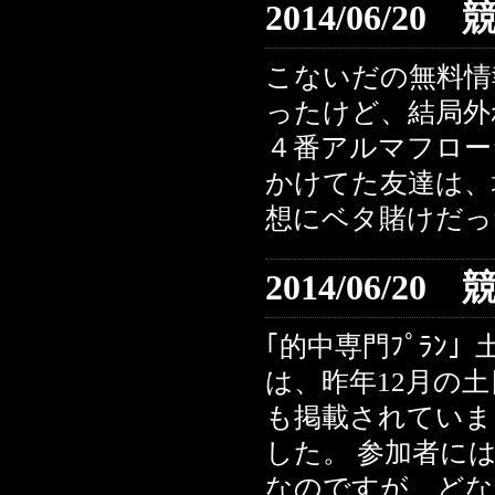
2014/06/
2026/06/04
BAXIS(バクシス)
全部のレースに乗ってた頃より、買う
います。
こないだの無料情
2026/05/29
Divine(ディバイン)
いつもどの馬を評価してるかの根拠が
ったけど、結局外
2026/05/29
ウマクイック(馬クイック)
中央で結果が出てから地方に
４番アルマフロー
2026/05/27
クラフトマンズ
ワイドでその倍率って・・・レース選び
かけてた友達は、
想にベタ賭けだっ
2026/05/21
THE 裏モノ競馬
週末だけ集中して使うつもりだったのに
ました。
2014/06/
2026/05/04
ラクショープラス
サポートの返答も早めで助かる。有料
2026/04/30
日刊競馬9(ナイン)
昔からあるだけあって強い
｢的中専門ﾌﾟﾗﾝ」
は、昨年12月の
2026/04/27
勝馬サプライズ
週末まで待たなくても平日から勝負でき
も掲載されていま
2026/04/09
競馬2.0(ケイバ・ニテンゼロ)
血統を軸にした組み立ては
した。 参加者に
2026/03/10
ジャックポット
無料の出目を眺めてたら狙い方のクセが
なのですが、どなた
り面過ぎる よって★３かな