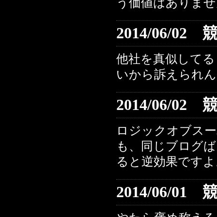
う価値はありませ
2014/06/
他社を真似してる
いから訴えられん
2014/06/
ロジックオブスー
も、同じブログば
ると逆効果ですよ
2014/06/