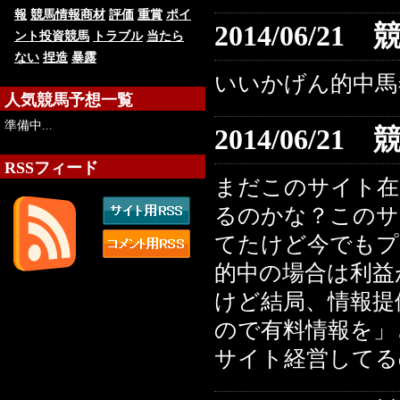
2026/08/03
競馬ナンバー１
予想を見続けるうちに人気だけでは決ま
報
競馬情報商材
評価
重賞
ポイ
2014/06/
ント投資競馬
トラブル
当たら
2026/07/31
競馬レインボー
無料予想を中心に利用していますが、地
ない
捏造
暴露
2026/07/31
OMAKASE(オマカセ)
いままであまり買ったことなかっ
いいかげん的中馬
人気競馬予想一覧
2026/07/31
サラコレ
以前ワンアンサーを試してみたら110万円ほど
準備中...
2014/06/
これだけ勝てるならみんなが欲しがるのも納得でき
RSSフィード
2026/07/30
競馬リベンジャーズ
使い始めてから自分で予想するより
まだこのサイト在
絡んでくることが多いです
るのかな？このサ
2026/07/30
ウマセラ
直前まで人気なかった馬が買い目に入ってて不
てたけど今でもプ
メリットなんだよな～
的中の場合は利益
2026/07/30
ハーレム競馬
穴狙いの日と堅めの日がちゃんと分かれて
けど結局、情報提
2026/07/21
カチトル
以前は高配当だけを見て高額な情報に参加して
ので有料情報を」
少額の利益を積み重ねる方針に変更siしました 結果
サイト経営してる
2026/06/25
MODS(モッズ)競馬
大体いつも一点百円で三連複のボック