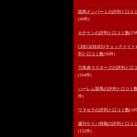
競馬ナンバー１の評判と口コ
(49件)
カチケンの評判と口コミ数
(23
CHECKMATE(チェックメイト
判と口コミ数
(56件)
万馬券マスターズの評判と口
(164件)
ハーレム競馬の評判と口コミ
件)
ウマセラの評判と口コミ数
(14
週刊ケイバ特報の評判と口コ
(132件)