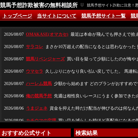
競馬予想詐欺被害の無料相談所
競馬予想サイト詐欺に注意！
トップページ
当サイトについて
競馬予想サイト一覧
競
2026/08/07
OMAKASE(オマカセ)
最近は本命が飛んでも押さえで拾
2026/08/07
サラコレ
まさか10万超えの配当になるとは思わなかった
2026/08/07
競馬リベンジャーズ
買い目を疑って少額にしたのが悔や
2026/08/07
ウマセラ
久しぶりにかなり良い払い戻しでした。 馬連
2026/08/07
ハーレム競馬
少額から始めます どのプランがおすすめで
2026/08/06
俺の競馬予想
先週は相性良いレースにうまく参加できた
2026/08/06
うまジェネ
資金を抑えた時だけ配当が伸びるのは何なん
2026/08/06
カチウマの定理
買い目を減らした時ほど高配当になるの
おすすめ公式サイト
検索結果
2026/08/06
栗東会議
競馬、久々の参加でしっかり結果が出た。しば