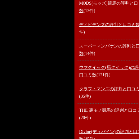
MODS(モッズ)競馬の評判と
数
(13件)
ディビデンズの評判と口コミ
件)
スーパーマンバケンの評判と
数
(14件)
ウマクイック(馬クイック)の
口コミ数
(121件)
クラフトマンズの評判と口コ
(35件)
THE 裏モノ競馬の評判と口コ
(20件)
Divine(ディバイン)の評判と