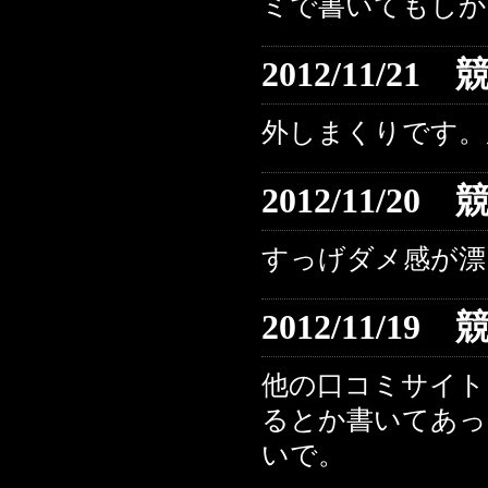
ミで書いてもしか
2012/11/
外しまくりです。
2012/11/
すっげダメ感が漂
2012/11/
他の口コミサイト
るとか書いてあっ
いで。