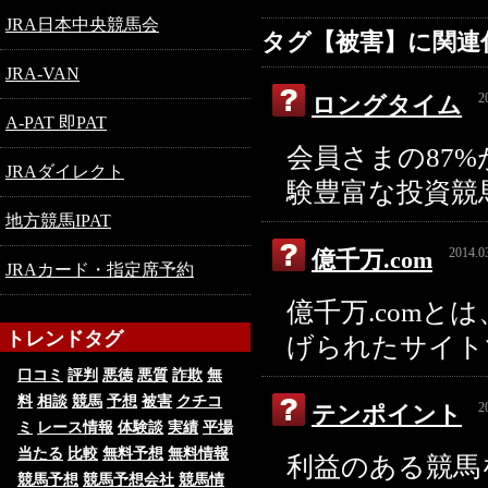
JRA日本中央競馬会
2026/08/05
万馬券マスターズ
剛三で８１万！文句なし！
タグ【被害】に関連
2026/08/05
うまサプリ
毎日無料情報が公開されるので、すっかり平
JRA-VAN
2
ロングタイム
2026/08/05
うまトリ
会場ごとの特徴を見て予想してる感じがする 
A-PAT 即PAT
会員さまの87%
2026/08/05
超すごい競馬
初回限定の割引があったので参加してみた
JRAダイレクト
験豊富な投資競
2026/08/05
みどりの的中らんど
アナライザーが良い。ハイエンドより
地方競馬IPAT
2026/08/05
CHECKMATE(チェックメイト)
気になって登録。数字が
2014.0
億千万.com
JRAカード・指定席予約
2026/08/05
勝馬サプライズウルトラ
平日はトワイライトエクスプレ
億千万.com
たりですよ。
トレンドタグ
げられたサイト
2026/08/04
えーあいNEO(ネオ)
担当さんに勧められたプランに参加
口コミ
評判
悪徳
悪質
詐欺
無
ます！ 競馬なので仕方ない部分はありますが、次回の結果を見て続
料
相談
競馬
予想
被害
クチコ
2
テンポイント
2026/08/04
ウマくる
担当さんの案内が丁寧 有料プランも安心して
ミ
レース情報
体験談
実績
平場
当たる
比較
無料予想
無料情報
利益のある競馬
2026/08/04
サキガケ
地方競馬で予想参考にするようになってから自
競馬予想
競馬予想会社
競馬情