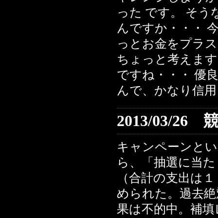
2026/01/13
ツカメル
競馬初心者でも数字が示す強さは直感で分かる
った です。 そ
んですか・・・ 
2025/12/25
バツグン
一度大きく外した週があったけど、そのあとに
っとお金をプラス
2025/11/21
シンケイバ
自分で考える時間を大事にしたいタイプなの
ちょっと考えます
2025/11/06
馬争の頂(ばそうのいただき)
勝ちたいなら全部追え！っ
ですね・・・ 優
2025/10/30
暁(あかつき)
1か月前に登録したけど 今のとこいいサイ
んで、かなり信用
2025/10/30
最上式勝馬投票券
中央の期待はやっぱり重賞専任
2013/03/
2025/10/03
うまこみゅ
最近軸がしっかりしていて、妙味馬とのバラ
2025/09/30
サラブレッド大学
予想の組み方が独特で最初は戸惑った
キャンペーンとい
一気に収支が回復しました 読み方がわかれば強いんだと思いま
ら、「抽選に当た
2025/09/18
シン競馬スピリッツ
初級者には少し難しく感じる場面も
（合計の支出は１
の選定がやや不安定に感じました
められた。過去絶
2025/09/08
競馬ジャンボ
地方の精度まで高いのは正直意外だったか
果は不的中。補填