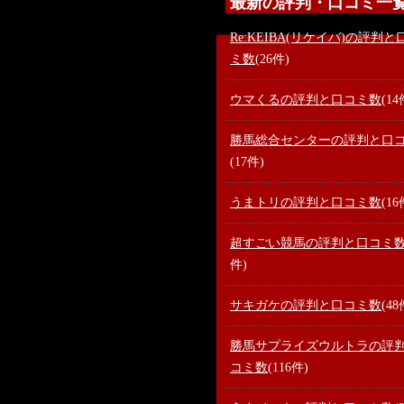
最新の評判・口コミ一
Re:KEIBA(リケイバ)の評判と
ミ数
(26件)
ウマくるの評判と口コミ数
(14
勝馬総合センターの評判と口
(17件)
うまトリの評判と口コミ数
(16
超すごい競馬の評判と口コミ
件)
サキガケの評判と口コミ数
(48
勝馬サプライズウルトラの評
コミ数
(116件)