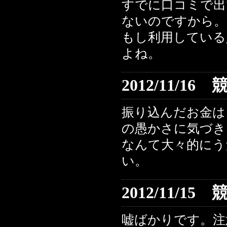
すでに口コミで出
ないのですから。
もし利用している
よね。
2012/11/1
振り込んだお金は
の愚かさに気づき
なんて大々的にう
い。
2012/11/
嘘ばかりです。注