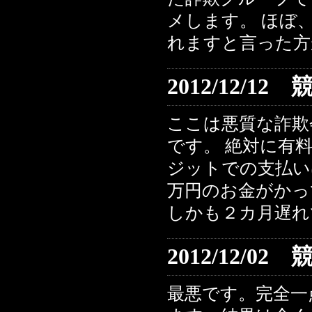
メします。 ほぼ
れますと言った方
2012/12/
ここは悪質な詐欺
です。 絶対に有
ジットでの支払い
万円のお金がかっ
しかも２カ月遅れ
2012/12/
最悪です。完全一