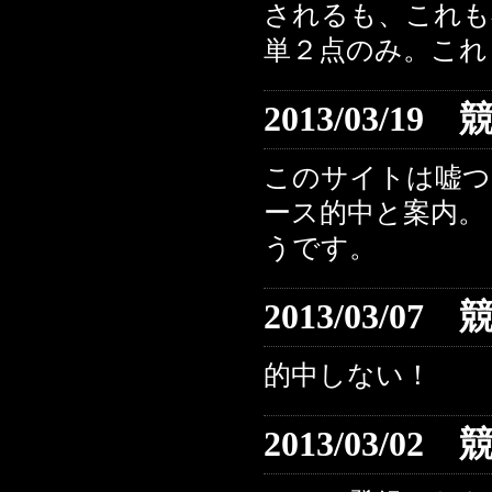
されるも、これも
2025/08/19
うまマル！
先週のプラスを持って翌週にチャレンジする
ほど慎重に
単２点のみ。これ
2025/08/01
フルゲート(FullGate)
無料だけでもう何回かプラス収支出
2013/03/
もなってる
2025/08/01
FLAG(フラッグ)
午前中のレース狙ってたら、まさかの大
このサイトは嘘つ
2025/07/31
カチケン
やっぱ数字だけじゃなく人の読みって侮れんな
ース的中と案内。
うです。
2025/07/31
えぶり
コメント付きの買い目で理解しやすいし、内容の
2025/07/31
ラクショー
やっぱ感覚や雰囲気じゃなく明確なデータで
2013/03/
った。
2025/07/31
ウマぎゃる
3等でも思ったより満足でした 次もポイント
的中しない！
2025/07/30
ネオス(neos)
情報の鮮度が高いのか、他では見落とされが
2013/03/
2025/07/30
週刊ケイバ特報
予想の構成に無理がなく、買い目の根拠
2025/07/29
ディビデンズ
出馬表とにらめっこしながら照らし合わせ