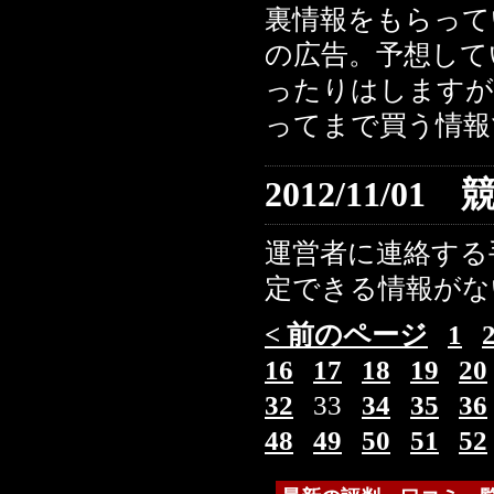
裏情報をもらって
の広告。予想して
ったりはしますが
ってまで買う情報
2012/11/
運営者に連絡する
定できる情報がな
< 前のページ
1
16
17
18
19
20
32
33
34
35
36
48
49
50
51
52