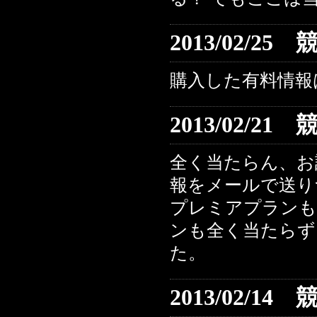
2025/05/08
うまスグ
土日忙しくて参戦できんかったし、とりあえず
2013/02/
2025/04/18
えーあい
初回は軽い気持ちだったけど使い続けるうちに
2025/04/04
H.R.I CENTURION(センチュリオン)
自分の競馬歴の中で
購入した有料情報
2025/03/21
競馬365
結果はイマイチだった…まあ競馬に外れはつきも
2013/02/
2025/03/19
万馬券RUSH(ラッシュ)
当たりそうなレースをしっかり見
2025/01/31
競馬裏街道
ワイドってもっと配当低いもんだと思ってた
全く当たらん、お
2025/01/27
騏驎
思った以上に良いサイトだった！ちゃんと当たるな
報をメールで送り
プレミアプランも
2025/01/22
馬券茶屋
地方競馬で毎日コツコツ稼いで、週末には中央
ンも全く当たらず
2025/01/20
TORURU(トルル)
地方競馬から参加してみたんだけど、
た。
2024/12/26
トッカ
噂を聞いて有料の情報を試しに使ってみたんやけ
しいかなーって思った まあトライアル価格やったか
2013/02/
2024/12/19
トクスル
3万円以上の払い戻しが初めて当たったときは本