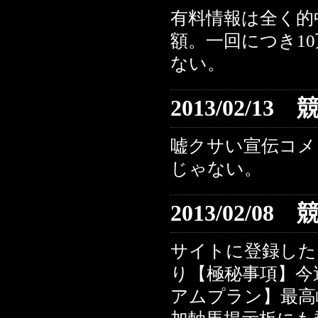
有料情報は全く的
2024/12/19
iHorse(アイホース)
サブスクとかじゃなくて都度自分のス
額。一回につき1
キの大穴狙いまで揃ってるのが良い 欲を言えば、もう少し利用し
ない。
2024/11/26
TEBIKI(てびき)
もう少し的中率や情報の質が上がれば評
2013/02/
嘘クサい宣伝コメ
じゃない。
2013/02/
サイトに登録した
り【極秘事項】今
アムプラン】最高