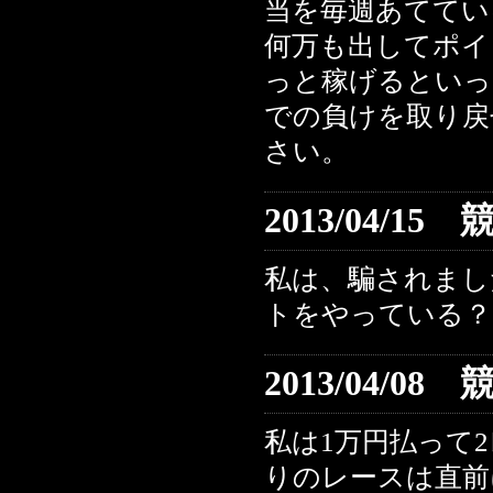
当を毎週あててい
2026/02/24
原点
最初は勝てない期間もあったがプラン選びを変えて
何万も出してポイ
2026/02/24
ONE(ワン)
昔は予想屋を転々として稼げない日々だったけ
っと稼げるといっ
金を使える実感が持てました
での負けを取り戻
2026/02/19
万馬券EXPO(エキスポ)
軸馬の選定は本当にうまい。絞っ
さい。
てみたい！
2026/02/18
スーパーマンバケン
地方は読みにくいって先入観あった
2013/04/
2026/02/18
リスタート
初回割引で有料情報を購入。正直お試し感覚
ラスを積めるのが強い。 競馬投資って言葉も大げさじゃ
私は、騙されまし
2026/02/13
縁-en-
ガチで勝ちに行く人向けって感じ オッズの歪みに
トをやっている？
2026/02/12
横綱ダービー
高額配当で生活費一か月分まかなえました
2013/04/0
2026/02/12
天才！穴馬党
無料情報で試してみたけど結果はトリガミ
ないだけでも情報の質は高めだと思う。
私は1万円払って
2026/02/10
diggin' KEIBA(ディギンケイバ)
無料予想、軽い気持ちで試
りのレースは直前
印象だけど、これが持続するなら本格的に使ってやってもいいかもｗ