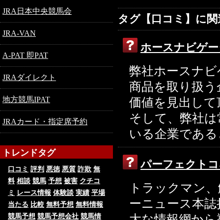
JRA日本中央競馬会
2026/08/07
競馬リベンジャーズ
買い目を疑って少額にしたのが悔や
タグ【口コミ】に関
JRA-VAN
2026/08/07
ウマセラ
久しぶりにかなり良い払い戻しでした。 馬連
ホースナビゲー
A-PAT 即PAT
2026/08/07
ハーレム競馬
少額から始めます どのプランがおすすめで
弊社ホースナビ
2026/08/06
俺の競馬予想
先週は相性良いレースにうまく参加できた
JRAダイレクト
商品を取り扱う
2026/08/06
うまジェネ
資金を抑えた時だけ配当が伸びるのは何なん
地方競馬IPAT
価値を見出して
2026/08/06
カチウマの定理
買い目を減らした時ほど高配当になるの
そして、弊社は
JRAカード・指定席予約
いる企業である
2026/08/06
栗東会議
競馬、久々の参加でしっかり結果が出た。しば
トレンドタグ
2026/08/05
万馬券マスターズ
剛三で８１万！文句なし！
パーフェクトコ
口コミ
評判
悪徳
悪質
詐欺
無
2026/08/05
うまサプリ
毎日無料情報が公開されるので、すっかり平
料
相談
競馬
予想
被害
クチコ
トラックマン、
2026/08/05
うまトリ
会場ごとの特徴を見て予想してる感じがする 
ミ
レース情報
体験談
実績
平場
ーニュース本誌
当たる
比較
無料予想
無料情報
2026/08/05
超すごい競馬
初回限定の割引があったので参加してみた
競馬予想
競馬予想会社
競馬情
大な情報網から