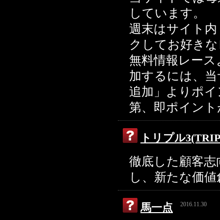
2026/05/29
Divine(ディバイン)
いつもどの馬を評価してるかの根拠が
しています。
2026/05/29
ウマクイック(馬クイック)
中央で結果が出てから地方に
週末はサイト内
クしてお好きな
2026/05/27
クラフトマンズ
ワイドでその倍率って・・・レース選び
無料情報レース
2026/05/21
THE 裏モノ競馬
週末だけ集中して使うつもりだったのに
加するには、当
ました。
追加」よりポイ
2026/05/04
ラクショープラス
サポートの返答も早めで助かる。有料
第、即ポイント
2026/04/30
日刊競馬9(ナイン)
昔からあるだけあって強い
2026/04/27
勝馬サプライズ
週末まで待たなくても平日から勝負でき
トリプル3(TRIP
2026/04/09
競馬2.0(ケイバ・ニテンゼロ)
血統を軸にした組み立ては
徹底した顧客志
2026/03/10
ジャックポット
無料の出目を眺めてたら狙い方のクセが
し、新たな価値
り面過ぎる よって★３かな
2026/02/24
競馬サンシャイン
三連単1点で積み重ねて、 最後はしっ
2016.11.30
馬一点