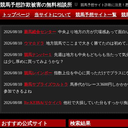
競馬予想詐欺被害の無料相談所
競馬予想サイト詐欺に注意！
トップページ
当サイトについて
競馬予想サイト一覧
競
2026/08/10
勝馬総合センター
中央より地方の方が穴場感あって面白
2026/08/10
ウマ☆ドラ
地方競馬でここまで大きく勝てたのは初めて
2026/08/10
競馬ナンバー１
先週は地方も中央もどちらも当たって気分
は少し厚めに買ってみようかな？
2026/08/10
競馬レインボー
指数上位を中心に買っただけでプラスに
2026/08/10
勝馬サプライズウルトラ
馬券代が1レース3600円しか
参加できるよね
2026/08/08
Re:KEIBA(リケイバ)
他社で大損していた分もすっかり挽
2026/08/07
OMAKASE(オマカセ)
最近は本命が飛んでも押さえで拾
おすすめ公式サイト
検索結果
2026/08/07
サラコレ
まさか10万超えの配当になるとは思わなかった