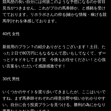
競馬歴の長い自分には何故このような予想になるのか皆目
見当がつきません。これがプロの馬券師か、と感銘を受け
てております。リホラボさんの仰る[確かな情報・稼げる競
馬学]それを体感しております。
40代 女性
新規用のプラン？の紹介ありがとうございます！土日、た
った２日で80万円にもなるなんて思いもしてなくて、ずー
っとドキドキしてます笑 今後もお任せください！と心強
い言葉をいただいて感謝感激です！
30代 男性
いくつかのサイトを渡り歩いてきましたが、ここはいいで
すね。まず馬券師それぞれの得意分野や狙いがわかりやす
い。自分に合う投資プランを見つける。勝利の為にかなり