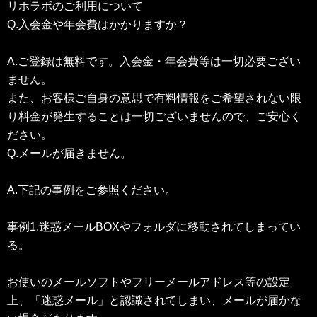
リホラボのご利用について
Q.入会金や年会費はかかりますか？
A.ご登録は無料です。入会金・年会費等は一切必要ござい
ません。
また、お客様ご自身の意思で有料情報をご希望されない限
り料金が発生することは一切ございませんので、ご安心く
ださい。
Q.メールが届きません。
A.下記の事例をご参照ください。
事例1.迷惑メールBOXやフォルダに移動されてしまってい
る。
お使いのメールソフトやフリーメールアドレス等の設定
上、「迷惑メール」と認識されてしまい、メールが届かな