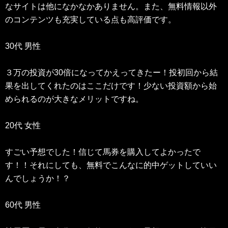
なサイトは他になかなかありません。また、無料情報以外
のコンテンツも充実している点も高評価です。
30代 男性
３万の投資が30倍になってかえってきたー！投初回から結
果を出してくれたのはここだけです！少ない投資額から始
められるのが大きなメリットですね。
20代 女性
すごい予想でした！信じて馬券を購入してよかったで
す！！それにしても、無料でこんなに的中ゲットしていい
んでしょうか！？
60代 男性