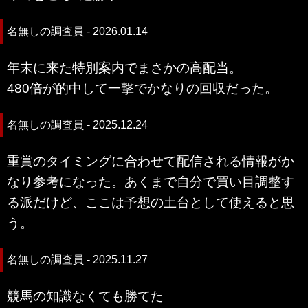
名無しの調査員 - 2026.01.14
年末に来た特別案内でまさかの高配当。
480倍が的中して一撃でかなりの回収だった。
名無しの調査員 - 2025.12.24
重賞のタイミングに合わせて配信される情報がか
なり参考になった。あくまで自分で買い目調整す
る派だけど、ここは予想の土台として使えると思
う。
名無しの調査員 - 2025.11.27
競馬の知識なくても勝てた