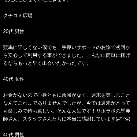
クチコミ広場
20代 男性
競馬に詳しくない僕でも、手厚いサポートのお陰で初回か
ら安心して利用する事ができました。こんなに簡単に稼げ
るならもっと早く出会いたかったです。
40代 女性
お金がないので心身ともに余裕がなく、週末を楽しむこと
なんてこれまでありませんでしたが、今では週末がとって
も楽しみで待ち遠しい。そんな人生です！リホラボの馬券
師さん、スタッフさんたちに本当に感謝しています(#^.^#)
40代 男性