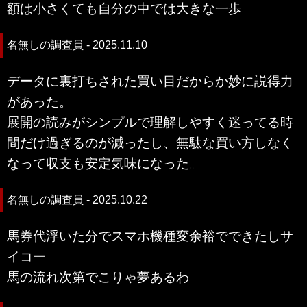
額は小さくても自分の中では大きな一歩
名無しの調査員 - 2025.11.10
データに裏打ちされた買い目だからか妙に説得力
があった。
展開の読みがシンプルで理解しやすく迷ってる時
間だけ過ぎるのが減ったし、無駄な買い方しなく
なって収支も安定気味になった。
名無しの調査員 - 2025.10.22
馬券代浮いた分でスマホ機種変余裕でできたしサ
イコー
馬の流れ次第でこりゃ夢あるわ