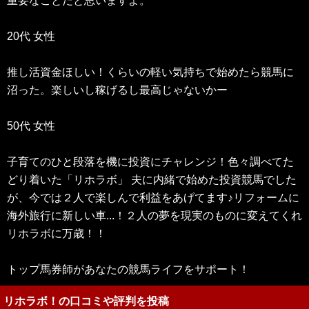
重要なことだと思いますよ。
20代 女性
推し活資金ほしい！くらいの軽い気持ちで始めたら競馬に
沼った。楽しいし稼げるし最高じゃないかー
50代 女性
子育てのひと段落を機に投資にチャレンジ！色々調べてた
どり着いた「リホラボ」 夫に内緒で始めた投資競馬でした
が、今では２人で楽しんで利益をあげてます♪リフォームに
海外旅行に新しい車...！２人の夢を現実のものに変えてくれ
リホラボに万歳！！
トップ馬券師があなたの競馬ライフをサポート！
リホラボ！の口コミや評判を投稿