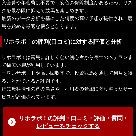
入会費や年会費は不要で、安心の保障制度があるため、リス
クを最小限に抑えて競馬を楽しめます。
最新のデータ分析を基にした精度の高い予想が提供され、競
馬を始める最適な機会となります。
リホラボ！の評判(口コミ)に対する評価と分析
リホラボ！は競馬に詳しくない初心者から長年のベテランま
で幅広い層が利用しています。
手厚いサポートや高い回収率で、投資競馬を通じて利益を得
ることができると評判です。
特に無料情報の質の高さや、利用者の希望に寄り添ったサー
ビスが評価されています。
リホラボ！の評判・口コミ・評価・質問・
レビューをチェックする