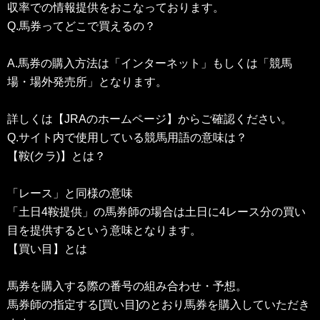
収率での情報提供をおこなっております。
Q.馬券ってどこで買えるの？
A.馬券の購入方法は「インターネット」もしくは「競馬
場・場外発売所」となります。
詳しくは【JRAのホームページ】からご確認ください。
Q.サイト内で使用している競馬用語の意味は？
【鞍(クラ)】とは？
「レース」と同様の意味
「土日4鞍提供」の馬券師の場合は土日に4レース分の買い
目を提供するという意味となります。
【買い目】とは
馬券を購入する際の番号の組み合わせ・予想。
馬券師の指定する[買い目]のとおり馬券を購入していただき