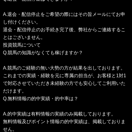
A.退会・配信停止をご希望の際にはその旨メールにてお申
し付けください。
退会・配信停止のお手続き完了後、弊社からご連絡するこ
とはございません。
投資競馬について
Q.競馬の知識がなくても稼げますか？
A.競馬のご経験の無い大勢の方が結果を出しております。
これまでの実績・経験を元に専属の担当が、お客様と1対1
で対応させていただき未経験の方でも安心してご利用いた
だけます。
Q.無料情報の的中実績・的中率は？
A.的中実績は有料情報の実績のみ掲載しております。
無料情報及びポイント情報の的中実績は、掲載しておりま
せん。