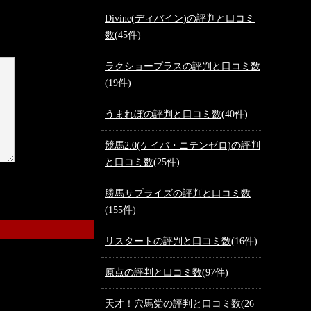
ないなど、そうい
Divine(ディバイン)の評判と口コミ
数
(45件)
ラクショープラスの評判と口コミ数
(19件)
うまれぼの評判と口コミ数
(40件)
競馬2.0(ケイバ・ニテンゼロ)の評判
と口コミ数
(25件)
勝馬サプライズの評判と口コミ数
(155件)
リスタートの評判と口コミ数
(16件)
原点の評判と口コミ数
(97件)
あった際は以下の
天才！穴馬党の評判と口コミ数
(26