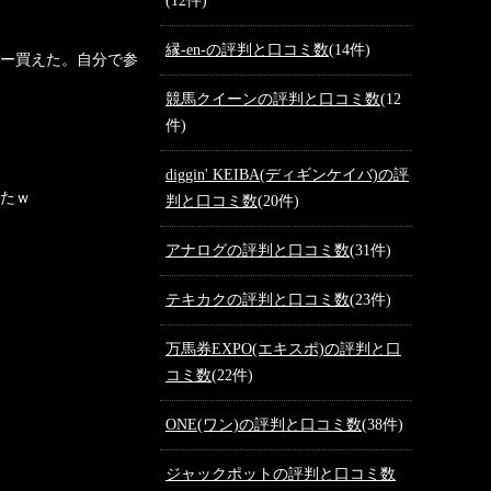
(12件)
縁-en-の評判と口コミ数
(14件)
ー買えた。自分で参
各地に出向き情報
競馬クイーンの評判と口コミ数
(12
!
件)
発する事でしょ
diggin' KEIBA(ディギンケイバ)の評
ので、その他の会
たｗ
判と口コミ数
(20件)
合が織りなすハー
アナログの評判と口コミ数
(31件)
テキカクの評判と口コミ数
(23件)
万馬券EXPO(エキスポ)の評判と口
コミ数
(22件)
ONE(ワン)の評判と口コミ数
(38件)
ジャックポットの評判と口コミ数