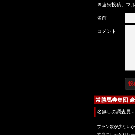
※連続投稿、マ
よって、いかに
った状況下では1
名前
簡単に説明する
コメント
馬の競争能力を
能力値 最大：
例①
馬Ａ 能力値 
馬Ｂ 能力値 
この場合実数値
常識的に考えて
常勝馬券集団 
しかし...
名無しの調査員 - 20
馬Ａが調子を落
プラン数が少ないか
しかし馬Ｂは平
本当にしっかりレー