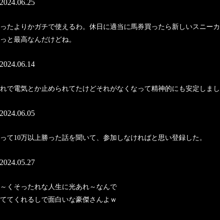
24.06.25
のデータと照合する事で明確な答えが得られるのです。
ったよりかガチで使えるわ。休日に適当に馬券買ったら新しいスニーカ
が提供する『本気-マジ-馬券』なのです!
っと最高なんだけどね。
テAI予想に乗るよりも、我々の確かな情報力と人の足を使い
と涙の結晶で、人としての熱量のある情報を手にしてください
24.06.14
AI予想よりも的中精度は勿論のこと、的中した時の喜びも爆
の手足を使い、五感を研ぎ澄ませ、情報精査を行っております
れで電気とか止められてたけどそれがなくなって精神的にも安定しまし
た対応は一切行いません!
った、アドバイザーと熱量溢れる馬券師たちの鮮烈なまでの融
24.06.05
会員様と共に感じております。
って10万以上勝った話を聞いて、参加しなければと思い登録した。
勝馬券集団 豪傑】なのです。
24.05.27
豪傑】で真の感動を得たい方は▼
速回収!たったの3ステップで実現!
～くそったれな人生に光あれ～なんで
ててくれるしで面白いな豪傑さんよｗ
!5分で始める爆発的回収予想