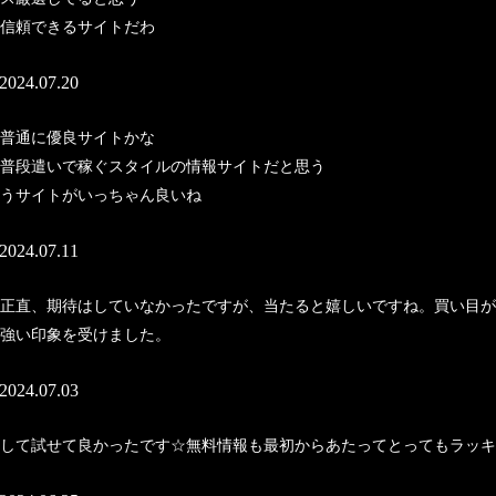
信頼できるサイトだわ
24.07.20
６３
６０
普通に優良サイトかな
当該レースでは実力伯仲。
普段遣いで稼ぐスタイルの情報サイトだと思う
ちらが勝ってもおかしくない状況にまでパワーバランスが激変
うサイトがいっちゃん良いね
で見て、人の声で聞いて、馬の状態を見極めなくてはわからな
24.07.11
間の様な目を持っていない為、データというこれまでの数字し
正直、期待はしていなかったですが、当たると嬉しいですね。買い目が
走馬の過去の戦績の「数字だけ」でしか判断することができま
強い印象を受けました。
ようなレースであれば的中もさせられるでしょう。
が大ゴケして二桁人気が1着に入選してしまうようなレースが
24.07.03
で全てのレースの答えを導き出すことは不可能なのです。
ンパワーが重要になってくるのです。
して試せて良かったです☆無料情報も最初からあたってとってもラッキ
赴き、人の声で馬の状態を聞く人の目で馬の状態を見て、それ
で明確な答えが得られるのです。