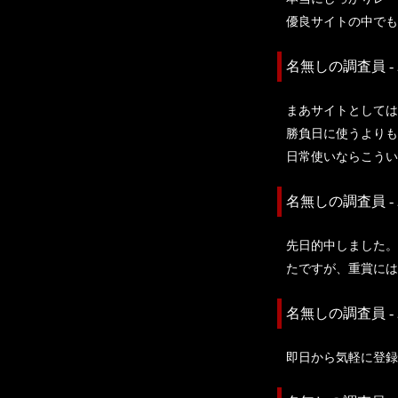
様になります。
優良サイトの中でも
例②
名無しの調査員 - 20
馬Ａ 能力値 
馬Ｂ 能力値 
まあサイトとしては
この状態では、
勝負日に使うよりも
展開次第ではど
日常使いならこうい
これは、人の目
名無しの調査員 - 20
しかし、AIは人
いのです。
先日的中しました。
この状態では出
たですが、重賞には
額面通りにいく
しかし、1番人気
名無しの調査員 - 20
以上、数字だけ
だからこそ、マ
即日から気軽に登録
人の足で現地へ
タと照合する事