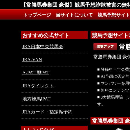
【常勝馬券集団 豪傑】競馬予想詐欺被害の無
トップページ
当サイトについて
競馬予想サイト
おすすめ公式サイト
競馬予想サイト
常
JRA日本中央競馬会
常勝馬券集団 豪
JRA-VAN
■ 登録料・年会
A-PAT 即PAT
■ AI予想に否
■ マンパワーを
JRAダイレクト
■ 無料コンテン
■ 8大競馬理論
地方競馬IPAT
す。
JRAカード・指定席予約
常勝馬券集団 