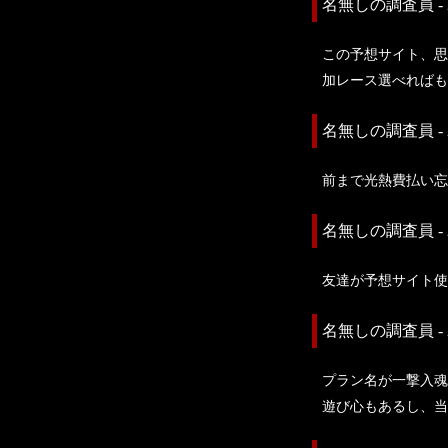
名無しの調査員 - 20
それをこれまで
この予想サイト、思
それこそが、我々
加レース選べればも
巷に溢れるハリボ
収集した、血と汗
名無しの調査員 - 20
機械的で無機質な
う。
我々は完全に人
前まで光熱費払い忘
社の様な冷め切っ
会員様に寄り添
名無しの調査員 - 20
モニーで、
的中時の喜びを
友達が予想サイト使
それが、我々【常
名無しの調査員 - 20
【常勝馬券集団
スマホひとつで爆
プラン名が一撃入魂
遊び心もあるし、当
STEP1:会員登録
LINEで簡単登録