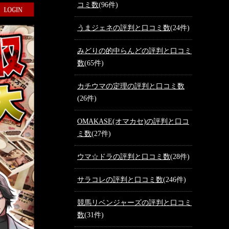
コミ数
(96件)
うまジェネの評判と口コミ数
(24件)
みどりの的中らんどの評判と口コミ
数
(65件)
カチウマの定理の評判と口コミ数
(26件)
OMAKASE(オマカセ)の評判と口コ
ミ数
(27件)
ウマ☆ドラの評判と口コミ数
(28件)
サラコレの評判と口コミ数
(246件)
競馬リベンジャーズの評判と口コミ
数
(31件)