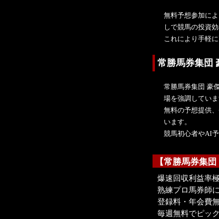
無料予想参加によ
しで競馬の投資効
これにより手軽に
常勝馬券集団 
常勝馬券集団 豪
場を強調していま
無料の予想提供、
います。
競馬初心者やAI
【常勝馬券集団
爆速回収利益率
熟練プロ馬券師に
登録料・年会費無
毎週無料でピッ