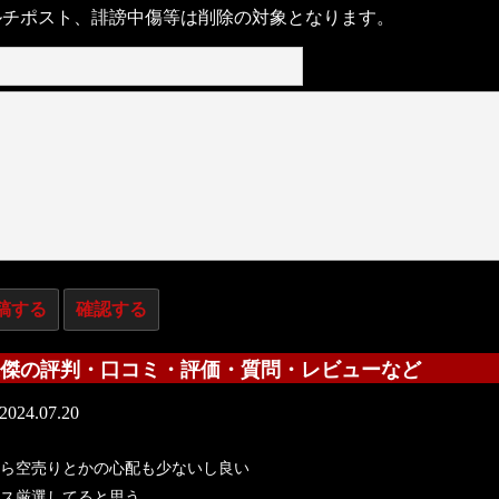
ルチポスト、誹謗中傷等は削除の対象となります。
データ上では最強認定された馬でも、調子が悪い、気分が乗ら
00%の実力を発揮できないのです。
と下記をご覧頂ければ一目瞭然です。
数値化して見ていきましょう。
１００ ー 最小：０
９０
７５
通りに走れば、
馬Ａの圧勝ですよね？
豪傑の評判・口コミ・評価・質問・レビューなど
24.07.20
としていて本来の実力の７割ほどしか出せない、
ら空売りとかの心配も少ないし良い
常運転で最大ポテンシャルの８割くらいの実力が出せる状況で
ス厳選してると思う