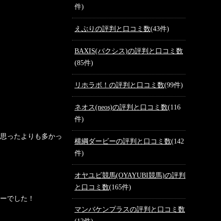
件)
えぶりの評判と口コミ数
(43件)
BAXIS(バクシス)の評判と口コミ数
(85件)
してしまいます。
リホラボ！の評判と口コミ数
(99件)
ネオス(neos)の評判と口コミ数
(116
いことです。
件)
か追いかけられな
思ったよりも多かっ
横綱ダービーの評判と口コミ数
(142
せん。
件)
現実に起きている
オヤユビ競馬(OYAYUBI競馬)の評判
と口コミ数
(165件)
ーでした！
をこれまでのデー
マンバケンプラスの評判と口コミ数