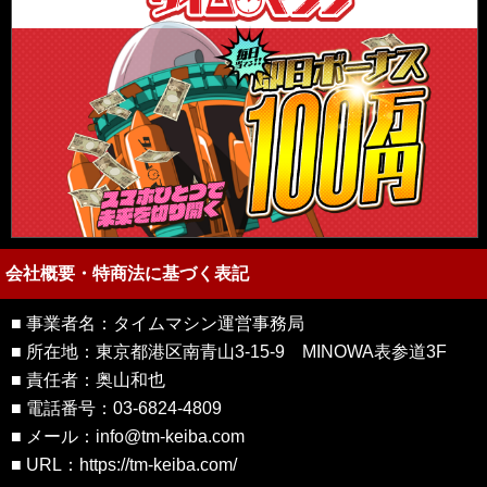
会社概要・特商法に基づく表記
■ 事業者名：タイムマシン運営事務局
■ 所在地：東京都港区南青山3-15-9 MINOWA表参道3F
■ 責任者：奥山和也
■ 電話番号：03-6824-4809
■ メール：info@tm-keiba.com
■ URL：https://tm-keiba.com/