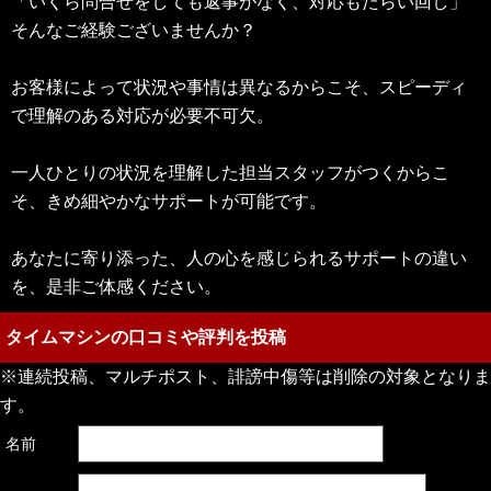
「いくら問合せをしても返事がなく、対応もたらい回し」
そんなご経験ございませんか？
お客様によって状況や事情は異なるからこそ、スピーディ
で理解のある対応が必要不可欠。
一人ひとりの状況を理解した担当スタッフがつくからこ
そ、きめ細やかなサポートが可能です。
あなたに寄り添った、人の心を感じられるサポートの違い
を、是非ご体感ください。
タイムマシンの口コミや評判を投稿
※連続投稿、マルチポスト、誹謗中傷等は削除の対象となりま
す。
名前