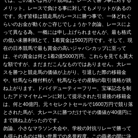
では、この違いは何か？競馬は、レースで勝つ事に対する
メリット。レースで負ける事に対してもメリットがあるの
です。先ず皆様は競走馬がレースに勝つ事で、一体どれぐ
らいのお金が動くかご存じでしょうか？勿論、レースによ
って異なる為、一概には申し上げられませんが、最も格式
の低い未勝利戦とて、1着賞金は500万円です。そして、現
在の日本競馬で最も賞金の高いジャパンカップに至って
は、その賞金は何と1着2億5000万円。これらを見ても莫大
な額ですが、まだまだこんなものではありません。大レー
スを勝つと競走馬の価値が上がり、引退した際の移籍金
や、牡馬なら種付料が、牝馬ならその産駒の取引価格が跳
ね上がります。ドバイデューティーフリー、宝塚記念を制
したアドマイヤムーンに対して提示された引退後の移籍金
は、何と40億円。元々セレクトセールで1600万円で競り落
とされた馬が、大レースに勝つだけでその価値が40億円に
まで跳ね上がったのです。
勿論、小さなマラソン大会や、学校の対抗リレーで勝って
も得られるのは狭い世界での名誉程度。この両者の間に決