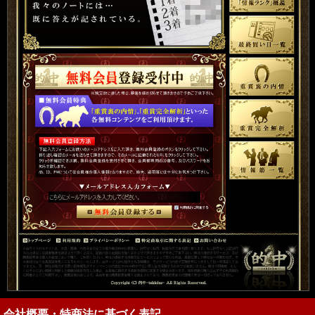
会社概要・特商法に基づく表記