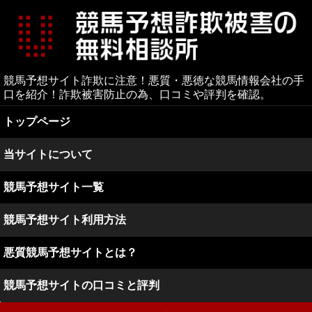
競馬予想サイト詐欺に注意！悪質・悪徳な競馬情報会社の手
口を紹介！詐欺被害防止の為、口コミや評判を確認。
トップページ
当サイトについて
競馬予想サイト一覧
競馬予想サイト利用方法
悪質競馬予想サイトとは？
競馬予想サイトの口コミと評判