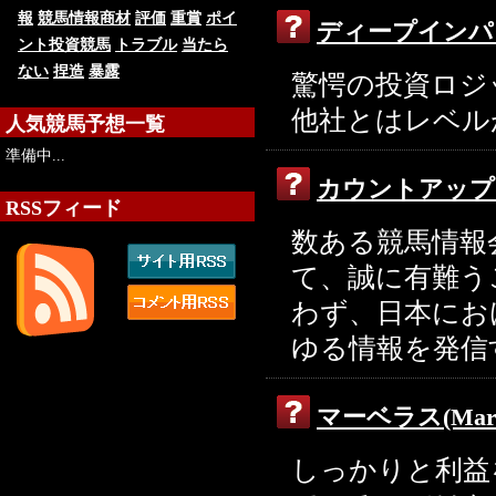
報
競馬情報商材
評価
重賞
ポイ
ディープインパクト(
2026/07/30
競馬リベンジャーズ
使い始めてから自分で予想するより
ント投資競馬
トラブル
当たら
絡んでくることが多いです
ない
捏造
暴露
驚愕の投資ロジ
2026/07/30
ウマセラ
直前まで人気なかった馬が買い目に入ってて不
他社とはレベル
人気競馬予想一覧
メリットなんだよな～
準備中...
2026/07/30
ハーレム競馬
穴狙いの日と堅めの日がちゃんと分かれて
カウントアップ(C
RSSフィード
2026/07/30
俺の競馬予想
予想見てからオッズ確認すると、意外と人
数ある競馬情報
2026/07/29
うまジェネ
競馬新聞を広げなくなったし、時間がない日
て、誠に有難う
わず、日本にお
2026/07/29
カチウマの定理
先週かなり惜しいレースあったから今週
ゆる情報を発信
2026/07/29
栗東会議
穴ばっか追いかける予想じゃないのが個人的に
2026/07/21
カチトル
以前は高配当だけを見て高額な情報に参加して
マーベラス(Marve
少額の利益を積み重ねる方針に変更siしました 結果
しっかりと利益
2026/06/25
MODS(モッズ)競馬
大体いつも一点百円で三連複のボック