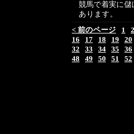
ないだけでも情報の質は高めだと思う。
競馬で着実に儲
あります。
2026/02/10
diggin' KEIBA(ディギンケイバ)
無料予想、軽い気持ちで試
印象だけど、これが持続するなら本格的に使ってやってもいいかもｗ
< 前のページ
1
2026/02/10
競馬クイーン
周りに稼いでるやつがいるのも納得だわ 自
16
17
18
19
20
2026/02/06
スゴ腕
重賞専門はガチ枠。 先週当たったばっかだから今
32
33
34
35
36
48
49
50
51
52
2026/02/06
テキカク
狙い馬の選び方に一貫性がある 自分の予想精
2026/02/06
アナログ
他サイトと比べて過去実績の掲載が控えめで逆
2026/02/04
リホラボ！
自分がよく使ってるプランは相性抜群 今のと
2026/02/03
オヤユビ競馬(OYAYUBI競馬)
タイミング次第で一気に伸
2026/01/22
テッパン
月曜負けまくって絶望してたのに最終で全部ひ
2026/01/21
マンバケンプラス
競馬ってまず負けにくさが重要だから
2026/01/16
社長KEIBA
穴狙いでも変な野心出してないところがいい