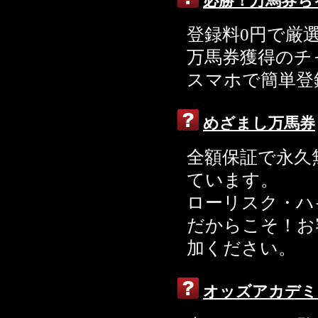
必勝！万馬券ち
2026/02/24
原点
最初は勝てない期間もあったがプラン選びを変えて
登録料0円で厳
2026/02/24
ONE(ワン)
昔は予想屋を転々として稼げない日々だったけ
金を使える実感が持てました
万馬券獲得のチ
スマホで簡単登
2026/02/19
万馬券EXPO(エキスポ)
軸馬の選定は本当にうまい。絞っ
てみたい！
めざまし万馬券
2026/02/18
スーパーマンバケン
地方は読みにくいって先入観あった
2026/02/18
リスタート
初回割引で有料情報を購入。正直お試し感覚
全額保証で永久
ラスを積めるのが強い。 競馬投資って言葉も大げさじゃ
ています。
2026/02/13
縁-en-
ガチで勝ちに行く人向けって感じ オッズの歪みに
ローリスク・ハ
だからこそ！お
2026/02/12
横綱ダービー
高額配当で生活費一か月分まかなえました
加ください。
2026/02/12
天才！穴馬党
無料情報で試してみたけど結果はトリガミ
ないだけでも情報の質は高めだと思う。
オッズアカデミ
2026/02/10
diggin' KEIBA(ディギンケイバ)
無料予想、軽い気持ちで試
印象だけど、これが持続するなら本格的に使ってやってもいいかもｗ