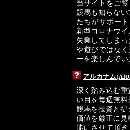
当サイトをご覧
競馬も知らない
2026/02/10
競馬クイーン
周りに稼いでるやつがいるのも納得だわ 自
たちがサポート
2026/02/06
スゴ腕
重賞専門はガチ枠。 先週当たったばっかだから今
新型コロナウイ
2026/02/06
テキカク
狙い馬の選び方に一貫性がある 自分の予想精
失業してしまっ
2026/02/06
アナログ
他サイトと比べて過去実績の掲載が控えめで逆
や遊びではなく
ーを楽しんでい
2026/02/04
リホラボ！
自分がよく使ってるプランは相性抜群 今のと
2026/02/03
オヤユビ競馬(OYAYUBI競馬)
タイミング次第で一気に伸
アルカナム(ARC
2026/01/22
テッパン
月曜負けまくって絶望してたのに最終で全部ひ
深く踏み込む重
2026/01/21
マンバケンプラス
競馬ってまず負けにくさが重要だから
い目を毎週無料
2026/01/16
社長KEIBA
穴狙いでも変な野心出してないところがいい
競馬を投資と捉
評価できる！
価値を厳正に見
2026/01/16
うまピカ
次も似たパターンのレースに期待 過去に何度
能にさせて頂き