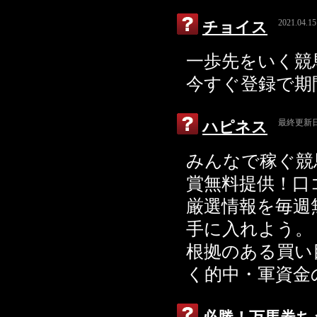
2026/05/29
Divine(ディバイン)
いつもどの馬を評価してるかの根拠が
2021.04.15
チョイス
2026/05/29
ウマクイック(馬クイック)
中央で結果が出てから地方に
一歩先をいく競
2026/05/27
クラフトマンズ
ワイドでその倍率って・・・レース選び
今すぐ登録で期間
2026/05/21
THE 裏モノ競馬
週末だけ集中して使うつもりだったのに
ました。
最終更新日：
ハピネス
2026/05/04
ラクショープラス
サポートの返答も早めで助かる。有料
みんなで稼ぐ競馬
2026/04/30
日刊競馬9(ナイン)
昔からあるだけあって強い
賞無料提供！口
2026/04/27
勝馬サプライズ
週末まで待たなくても平日から勝負でき
厳選情報を毎週
2026/04/09
競馬2.0(ケイバ・ニテンゼロ)
血統を軸にした組み立ては
手に入れよう。
根拠のある買い
2026/03/10
ジャックポット
無料の出目を眺めてたら狙い方のクセが
り面過ぎる よって★３かな
く的中・軍資金
2026/02/24
競馬サンシャイン
三連単1点で積み重ねて、 最後はしっ