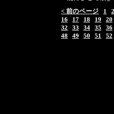
2026/01/13
ツカメル
競馬初心者でも数字が示す強さは直感で分かる
< 前のページ
1
2025/12/25
バツグン
一度大きく外した週があったけど、そのあとに
16
17
18
19
20
2025/11/21
シンケイバ
自分で考える時間を大事にしたいタイプなの
32
33
34
35
36
48
49
50
51
52
2025/11/06
馬争の頂(ばそうのいただき)
勝ちたいなら全部追え！っ
2025/10/30
暁(あかつき)
1か月前に登録したけど 今のとこいいサイ
2025/10/30
最上式勝馬投票券
中央の期待はやっぱり重賞専任
2025/10/03
うまこみゅ
最近軸がしっかりしていて、妙味馬とのバラ
2025/09/30
サラブレッド大学
予想の組み方が独特で最初は戸惑った
一気に収支が回復しました 読み方がわかれば強いんだと思いま
2025/09/18
シン競馬スピリッツ
初級者には少し難しく感じる場面も
の選定がやや不安定に感じました
2025/09/08
競馬ジャンボ
地方の精度まで高いのは正直意外だったか