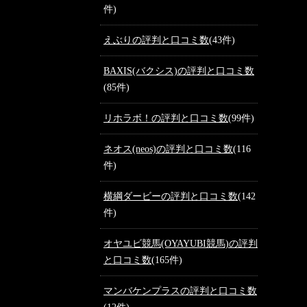
件)
えぶりの評判と口コミ数
(43件)
BAXIS(バクシス)の評判と口コミ数
(85件)
リホラボ！の評判と口コミ数
(99件)
ネオス(neos)の評判と口コミ数
(116
件)
横綱ダービーの評判と口コミ数
(142
件)
オヤユビ競馬(OYAYUBI競馬)の評判
と口コミ数
(165件)
マンバケンプラスの評判と口コミ数