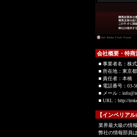
会社概要・特商
■ 事業者名：株
■ 所在地：東京都新
■ 責任者：本橋
■ 電話番号：03-587
■ メール：info@imk
■ URL：http://imkei
【インペリアルホー
業界最大級の情
弊社の情報部員