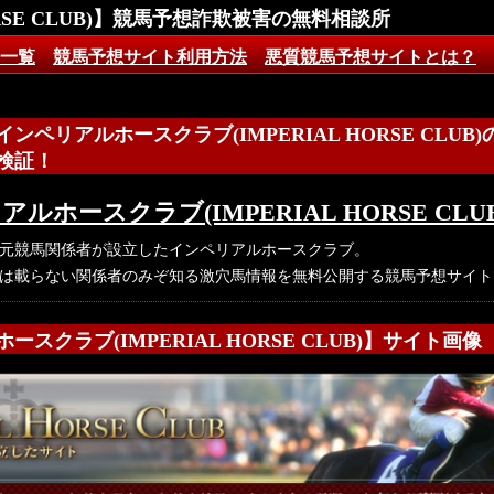
RSE CLUB)】競馬予想詐欺被害の無料相談所
を紹介！詐欺被害防止の為、口コミや評判を確認。
一覧
競馬予想サイト利用方法
悪質競馬予想サイトとは？
ンペリアルホースクラブ(IMPERIAL HORSE CLUB
検証！
ルホースクラブ(IMPERIAL HORSE CLUB
元競馬関係者が設立したインペリアルホースクラブ。
は載らない関係者のみぞ知る激穴馬情報を無料公開する競馬予想サイト
スクラブ(IMPERIAL HORSE CLUB)】サイト画像