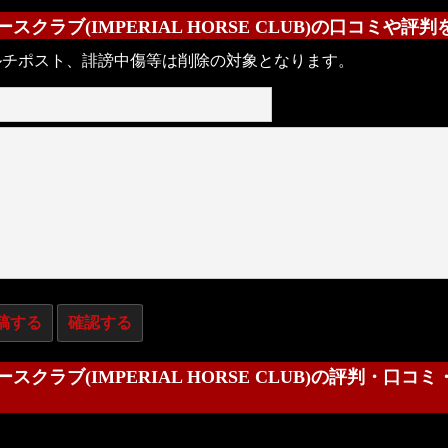
クラブ(IMPERIAL HORSE CLUB)の口コミや評判
ルチポスト、誹謗中傷等は削除の対象となります。
スクラブ(IMPERIAL HORSE CLUB)の評判・口コ