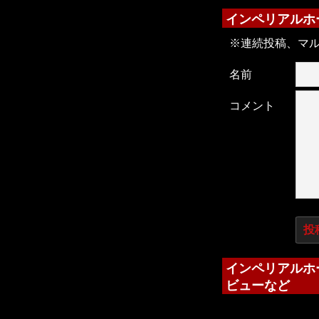
インペリアルホース
※連続投稿、マ
名前
コメント
インペリアルホー
ビューなど