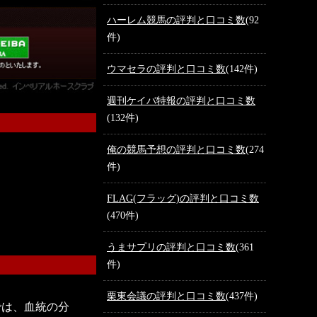
ハーレム競馬の評判と口コミ数
(92
件)
ウマセラの評判と口コミ数
(142件)
週刊ケイバ特報の評判と口コミ数
(132件)
俺の競馬予想の評判と口コミ数
(274
件)
FLAG(フラッグ)の評判と口コミ数
(470件)
うまサプリの評判と口コミ数
(361
件)
栗東会議の評判と口コミ数
(437件)
では、血統の分