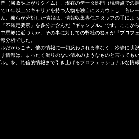
部門（勝敗や上がりタイム）、現在のデータ部門（現時点での
で10年以上のキャリアを持つ人物を独自にスカウトし、各レ
ろん、彼らが分析した情報は、情報収集専任スタッフの手によ
は『不確定要素』を多分に含んだ〝ギャンブル〟です。ここか
的中馬券に近づくか。その事に対しての弊社の答えが『プロフ
情報分析でした。
ナルだからこそ、他の情報に一切惑わされる事なく、冷静に状
出す情報は、まったく濁りのない清水のようなものと言っても
ブル〟を、確信的情報まで引き上げるプロフェッショナルな情
。