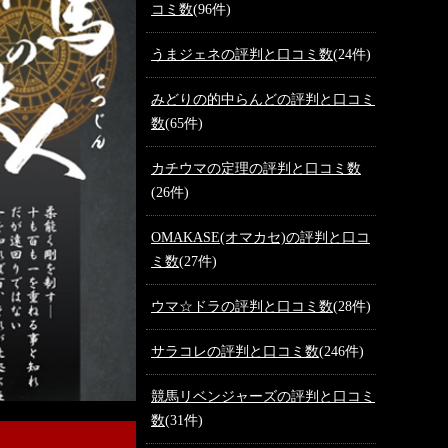
コミ数
(96件)
うまジェネの評判と口コミ数
(24件)
みどりの的中らんどの評判と口コミ
数
(65件)
カチウマの定理の評判と口コミ数
(26件)
OMAKASE(オマカセ)の評判と口コ
ミ数
(27件)
ウマ☆ドラの評判と口コミ数
(28件)
サラコレの評判と口コミ数
(246件)
競馬リベンジャーズの評判と口コミ
数
(31件)