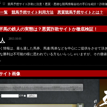
所
競馬予想サイト詐欺に注意！悪質・悪徳な競馬情報会社の手口を紹介！詐欺
一覧
競馬予想サイト利用方法
悪質競馬予想サイトとは？
平馬の鉄人の実態は？悪質詐欺サイトか徹底検証！
2013.10.01
人
く情報は、最も適した馬券、馬連/馬単などを中心にご提供をさせて頂き
な勝利は不可能の様に思われている方もいらっしゃいますが、その価値
。
サイト画像