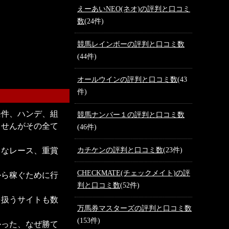
えーあいNEO(ネオ)の評判と口コミ
数
(24件)
競馬レインボーの評判と口コミ数
(44件)
オールウインの評判と口コミ数
(43
件)
条件、ハンデ、組
競馬ナンバー１の評判と口コミ数
ませんがその全て
(46件)
カチケンの評判と口コミ数
(23件)
きなレース、重賞
CHECKMATE(チェックメイト)の評
から稼ぐために行
判と口コミ数
(52件)
を扱うサイトも数
万馬券マスターズの評判と口コミ数
(153件)
かった、なぜ勝て