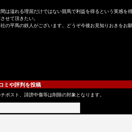
世間は溢れる理屈だけではない競馬で利益を得るという実感を
信させて頂きたい。
弊社の平馬の鉄人がございます。どうぞ今後お見知りおきをお
コミや評判を投稿
ルチポスト、誹謗中傷等は削除の対象となります。