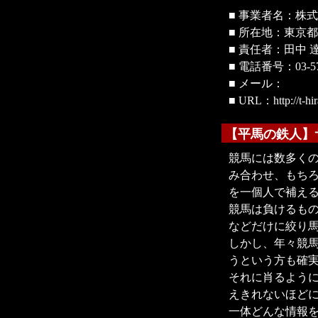
■ 事業者名：株式
■ 所在地：東京都
■ 責任者：田中 
■ 電話番号：03-577
■ メール：
■ URL：http://t-hir
【平馬の鉄人】
競馬には数多く
み合わせ、もち
を一個人で補え
競馬は負けるも
などだけに絞り
しかし、年々競
うという方も確
それに肖るよう
えきれないほど
一体どんな情報