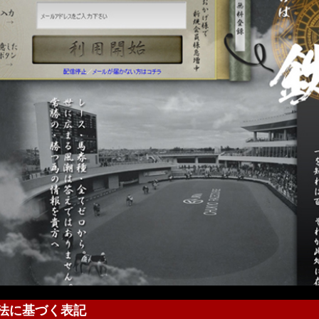
法に基づく表記