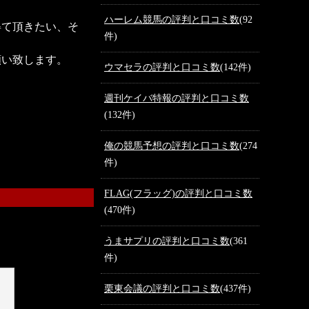
ハーレム競馬の評判と口コミ数
(92
得て頂きたい、そ
件)
願い致します。
ウマセラの評判と口コミ数
(142件)
週刊ケイバ特報の評判と口コミ数
(132件)
俺の競馬予想の評判と口コミ数
(274
件)
FLAG(フラッグ)の評判と口コミ数
(470件)
うまサプリの評判と口コミ数
(361
件)
栗東会議の評判と口コミ数
(437件)