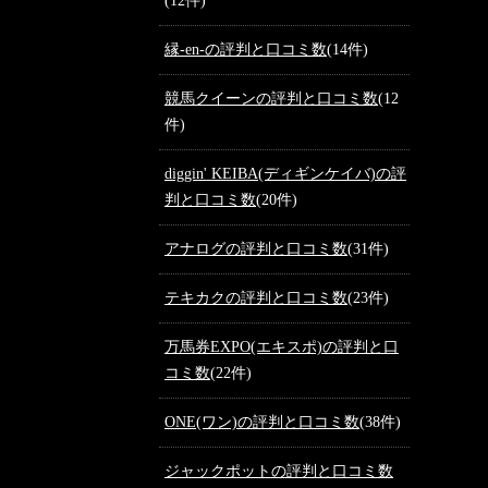
(12件)
縁-en-の評判と口コミ数
(14件)
競馬クイーンの評判と口コミ数
(12
件)
diggin' KEIBA(ディギンケイバ)の評
判と口コミ数
(20件)
アナログの評判と口コミ数
(31件)
テキカクの評判と口コミ数
(23件)
万馬券EXPO(エキスポ)の評判と口
コミ数
(22件)
ONE(ワン)の評判と口コミ数
(38件)
ジャックポットの評判と口コミ数