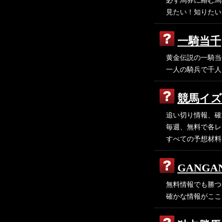
必ず馬券に絡む馬
2026/02/24
原点
最初は勝てない期間もあったがプラン選
見たい！知りたい
2026/02/24
ONE(ワン)
昔は予想屋を転々として稼げない
金を使える実感が持てました
一騎当千
2026/02/19
万馬券EXPO(エキスポ)
軸馬の選定は本当に
黄金伝説の一騎当
てみたい！
一人の騎兵で千人
2026/02/18
スーパーマンバケン
地方は読みにくいって先
競馬イ
2026/02/18
リスタート
初回割引で有料情報を購入。正直
追い切り情報、確
ラスを積めるのが強い。 競馬投資って言葉も大げさじゃ
毎週、無料で各レ
2026/02/13
縁-en-
ガチで勝ちに行く人向けって感じ オッ
すべての予想材料
2026/02/12
横綱ダービー
高額配当で生活費一か月分まか
GANG
2026/02/12
天才！穴馬党
無料情報で試してみたけど結果
無料情報でも勝つ
ないだけでも情報の質は高めだと思う。
確かな情報がここ
2026/02/10
diggin' KEIBA(ディギンケイバ)
無料予想、軽
印象だけど、これが持続するなら本格的に使ってやって