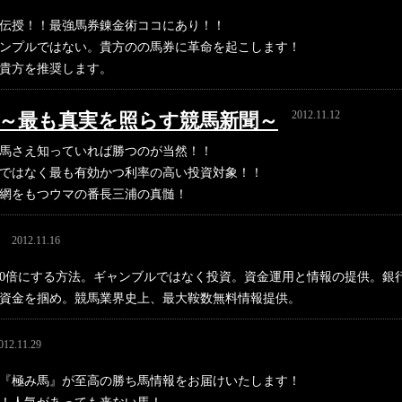
るかの根拠が結果と一致してるのが凄いよ
伝授！！最強馬券錬金術ココにあり！！
から地方にも手を広げてみたら、思ってた以上に両方で稼げた。毎日レ
ンプルではない。貴方のの馬券に革命を起こします！
貴方を推奨します。
レース選びとオッズの見極めが相当うまくないと出てこない数字だと思
だったのに、気づいたら平日も情報チェックしてました。精度の波みた
2012.11.12
～最も真実を照らす競馬新聞～
馬さえ知っていれば勝つのが当然！！
かる。有料に踏み込むか悩み中だけど、もう少し無料で様子見たい。
ではなく最も有効かつ利率の高い投資対象！！
網をもつウマの番長三浦の真髄！
2012.11.16
ら勝負できる環境があるのを知ってから予想サイトの活用性を見出した
00倍にする方法。ギャンブルではなく投資。資金運用と情報の提供。銀
組み立てはやばいね ハマった時の配当大きい
資金を掴め。競馬業界史上、最大鞍数無料情報提供。
方のクセが見えてきた そこを理解してから有料触ったら配当が少しずつ
012.11.29
 最後はしっかり大幅プラス！ 信頼できる企画だと思う。大満足でした。
『極み馬』が至高の勝ち馬情報をお届けいたします！