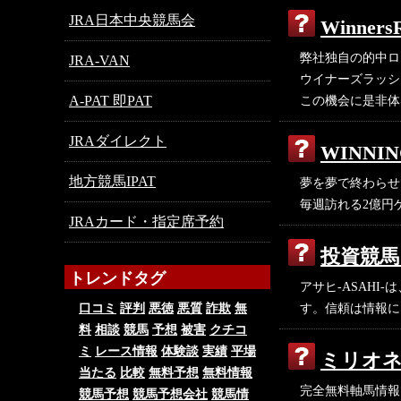
JRA日本中央競馬会
2026/08/05
万馬券マスターズ
剛三で８１万！文句なし！
Winne
2026/08/05
うまサプリ
毎日無料情報が公開されるので、
弊社独自の的中ロ
JRA-VAN
ウイナーズラッシ
2026/08/05
うまトリ
会場ごとの特徴を見て予想してる感
A-PAT 即PAT
この機会に是非体
2026/08/05
超すごい競馬
初回限定の割引があったので参
JRAダイレクト
WINNI
2026/08/05
みどりの的中らんど
アナライザーが良い。ハ
地方競馬IPAT
夢を夢で終わらせ
2026/08/05
CHECKMATE(チェックメイト)
気になって登
毎週訪れる2億円
JRAカード・指定席予約
2026/08/05
勝馬サプライズウルトラ
平日はトワイライト
投資競馬
たりですよ。
トレンドタグ
アサヒ-ASAH
2026/08/04
えーあいNEO(ネオ)
担当さんに勧められたプ
口コミ
評判
悪徳
悪質
詐欺
無
す。信頼は情報に
ます！ 競馬なので仕方ない部分はありますが、次回の結
料
相談
競馬
予想
被害
クチコ
2026/08/04
ウマくる
担当さんの案内が丁寧 有料プラン
ミ
レース情報
体験談
実績
平場
ミリオ
当たる
比較
無料予想
無料情報
2026/08/04
サキガケ
地方競馬で予想参考にするようにな
完全無料軸馬情報
競馬予想
競馬予想会社
競馬情