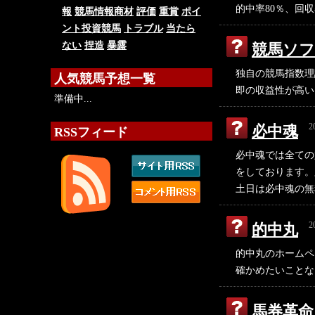
的中率80％、回
報
競馬情報商材
評価
重賞
ポイ
2026/08/04
オールウイン
地方競馬は詳しくないから予想
ント投資競馬
トラブル
当たら
2026/08/03
Re:KEIBA(リケイバ)
結果を見ているうちに有
ない
捏造
暴露
競馬ソフ
います
独自の競馬指数理
人気競馬予想一覧
2026/08/03
勝馬総合センター
中価格帯のプランに参加し
即の収益性が高い
準備中...
2026/08/03
ウマ☆ドラ
以前より競馬で迷うことが減りま
2
必中魂
RSSフィード
2026/08/03
競馬ナンバー１
予想を見続けるうちに人気だ
必中魂では全ての
をしております。
2026/07/31
競馬レインボー
無料予想を中心に利用してい
土日は必中魂の無
2026/07/21
カチトル
以前は高配当だけを見て高額な情報
少額の利益を積み重ねる方針に変更siしました 結果
2
的中丸
2026/06/25
MODS(モッズ)競馬
大体いつも一点百円で三
的中丸のホームペ
確かめたいことな
2026/06/04
BAXIS(バクシス)
全部のレースに乗ってた頃
います。
馬券革命