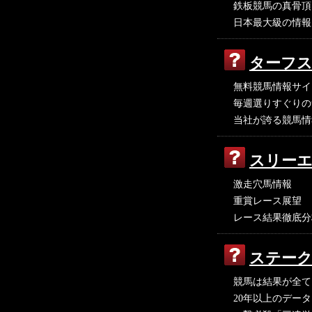
鉄板競馬の真骨頂
2025/08/19
うまマル！
先週のプラスを持って翌週にチャ
日本最大級の情報
ほど慎重に
2025/08/01
フルゲート(FullGate)
無料だけでもう何回か
ターフ
もなってる
無料競馬情報サイ
2025/08/01
FLAG(フラッグ)
午前中のレース狙ってたら、
毎週選りすぐりの
当社が誇る競馬情
2025/07/31
カチケン
やっぱ数字だけじゃなく人の読みっ
2025/07/31
えぶり
コメント付きの買い目で理解しやすい
スリー
2025/07/31
ラクショー
やっぱ感覚や雰囲気じゃなく明確
激走穴馬情報
った。
重賞レース展望
レース結果徹底分
2025/07/31
ウマぎゃる
3等でも思ったより満足でした 次
ステー
2025/07/30
ネオス(neos)
情報の鮮度が高いのか、他では
競馬は結果が全て
2025/07/30
週刊ケイバ特報
予想の構成に無理がなく、買
20年以上のデー
2025/07/29
ディビデンズ
出馬表とにらめっこしながら照