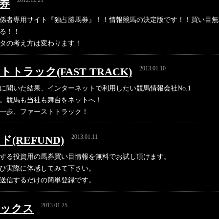
2012.12.21
券
納得だわ 自分も気づいたらこっちにどっぷり 本業より稼げるとは思わ
係者専用サイト『独占勝馬券』！！情報競馬の決定版です！！買い目無
る！！
っかだから今週も普通に期待しかないw
タの考え方は変わります！
分の予想精度も上がってきた気がする
2013.01.10
トラック(FAST TRACK)
控えめで逆に良かった よくある過剰な大当たりが無かった分、しっか
0人に聞いた結果、インターネットで利用したい競馬情報会社No.1
群 今のところ3連勝中！
年。競馬も当社も舞台をネットへ！
一歩、ファーストトラック！
で一気に伸びる時があるし消去法で絞るパターンも好き 自分は地方の
終で全部ひっくり返ったのはかなりドラマチックだったｗｗｗｗ
2013.01.11
(REFUND)
重要だからそういう面でバランスが取れてるサイトは貴重。そこをちゃ
する投資用の馬券買い目情報を無料でお試し頂けます。
ひ実際に体感してみて下さい。
ころがいい。 奇をてらわず現実的に的中を狙って欲しい身としてはあり
送信するだけの簡単登録です。
2013.01.25
ピックス
過去に何度も転がし挑戦して途中で崩れてたけど、今回は最初から最後