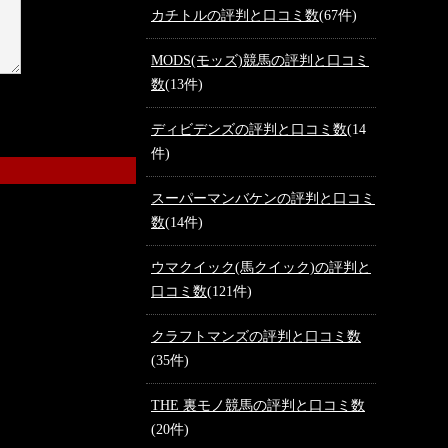
カチトルの評判と口コミ数
(67件)
MODS(モッズ)競馬の評判と口コミ
数
(13件)
ディビデンズの評判と口コミ数
(14
件)
スーパーマンバケンの評判と口コミ
数
(14件)
ウマクイック(馬クイック)の評判と
口コミ数
(121件)
クラフトマンズの評判と口コミ数
(35件)
THE 裏モノ競馬の評判と口コミ数
(20件)