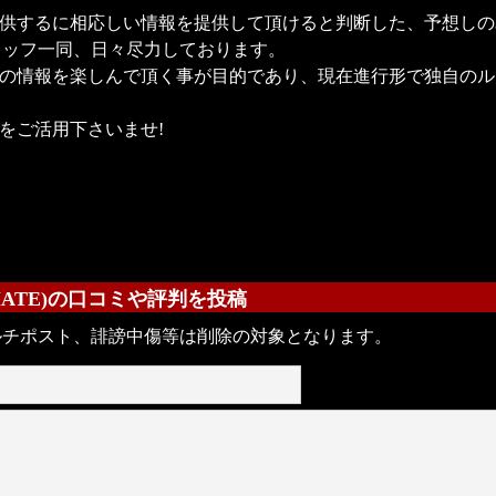
で提供するに相応しい情報を提供して頂けると判断した、予想し
タッフ一同、日々尽力しております。
ではの情報を楽しんで頂く事が目的であり、現在進行形で独自の
Eをご活用下さいませ!
MATE)の口コミや評判を投稿
ルチポスト、誹謗中傷等は削除の対象となります。