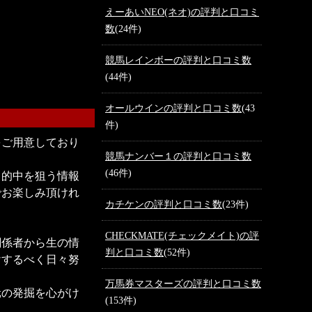
えーあいNEO(ネオ)の評判と口コミ
数
(24件)
競馬レインボーの評判と口コミ数
(44件)
オールウインの評判と口コミ数
(43
件)
をご用意しており
競馬ナンバー１の評判と口コミ数
(46件)
、的中を狙う情報
でお楽しみ頂けれ
カチケンの評判と口コミ数
(23件)
CHECKMATE(チェックメイト)の評
関係者から生の情
判と口コミ数
(52件)
けするべく日々努
万馬券マスターズの評判と口コミ数
元の発掘を心がけ
(153件)