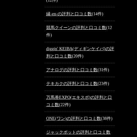
(12件)
縁-en-の評判と口コミ数
(14件)
競馬クイーンの評判と口コミ数
(12
件)
diggin' KEIBA(ディギンケイバ)の評
判と口コミ数
(20件)
アナログの評判と口コミ数
(31件)
テキカクの評判と口コミ数
(23件)
万馬券EXPO(エキスポ)の評判と口
コミ数
(22件)
ONE(ワン)の評判と口コミ数
(38件)
ジャックポットの評判と口コミ数