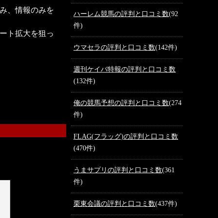
のみ、情報のみを
ハーレム競馬の評判と口コミ数
(92
件)
ルート拡大を狙っ
ウマセラの評判と口コミ数
(142件)
週刊ケイバ特報の評判と口コミ数
(132件)
俺の競馬予想の評判と口コミ数
(274
件)
FLAG(フラッグ)の評判と口コミ数
(470件)
うまサプリの評判と口コミ数
(361
件)
栗東会議の評判と口コミ数
(437件)