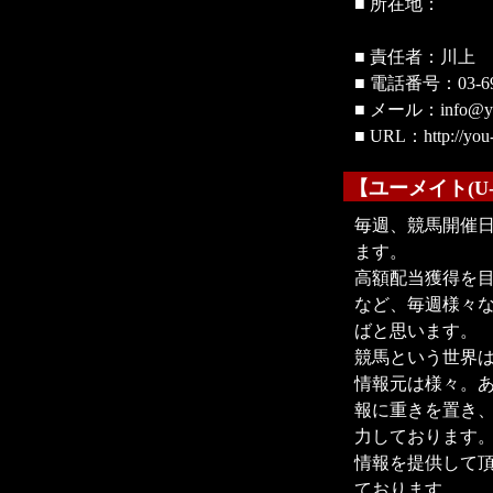
■ 所在地：
■ 責任者：川上
■ 電話番号：03-690
■ メール：info@you
■ URL：http://you-
【ユーメイト(U
毎週、競馬開催
ます。
高額配当獲得を
など、毎週様々
ばと思います。
競馬という世界
情報元は様々。
報に重きを置き
力しております
情報を提供して
ております。