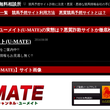
の無料相談所
競馬予想サイト詐欺に注意！悪質・悪徳な競馬情報会社の手
一覧
競馬予想サイト利用方法
悪質競馬予想サイトとは？
ユーメイト(U-MATE)の実態は？悪質詐欺サイトか徹底
2014.04.08
(U-MATE)
をご案内中!!
情報もお見逃し無く!!
-MATE)】サイト画像